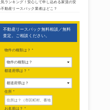
人気ランキング！安心して申し込める家賃の安
い不動産リースバック業者はどこ？
不動産リースバック無料相談／無料
査定。ご相談ください。
物件の種類は？
*
都道府県は？
*
住所
*
お名前は？
*