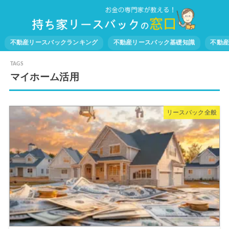
不動産リースバックランキング
不動産リースバック基礎知識
不動
マイホーム活用
リースバック全般