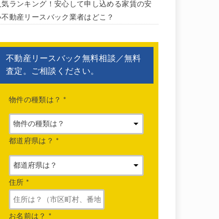
人気ランキング！安心して申し込める家賃の安
い不動産リースバック業者はどこ？
不動産リースバック無料相談／無料
査定。ご相談ください。
物件の種類は？
*
都道府県は？
*
住所
*
お名前は？
*