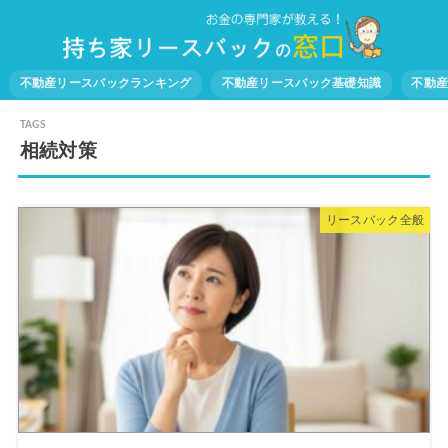
不動産リースバックランキング
不動産リースバック基礎知識
不動
相続対策
リースバック全般