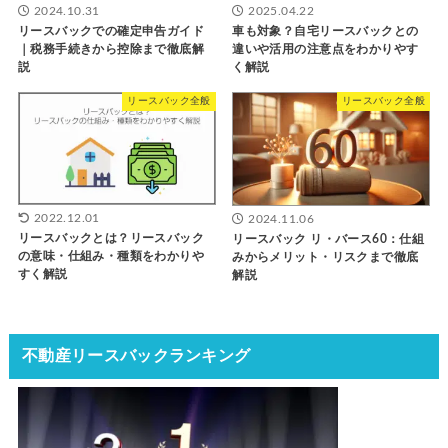
2024.10.31
2025.04.22
リースバックでの確定申告ガイド
車も対象？自宅リースバックとの
｜税務手続きから控除まで徹底解
違いや活用の注意点をわかりやす
説
く解説
リースバック全般
リースバック全般
2022.12.01
2024.11.06
リースバックとは？リースバック
リースバック リ・バース60：仕組
の意味・仕組み・種類をわかりや
みからメリット・リスクまで徹底
すく解説
解説
不動産リースバックランキング