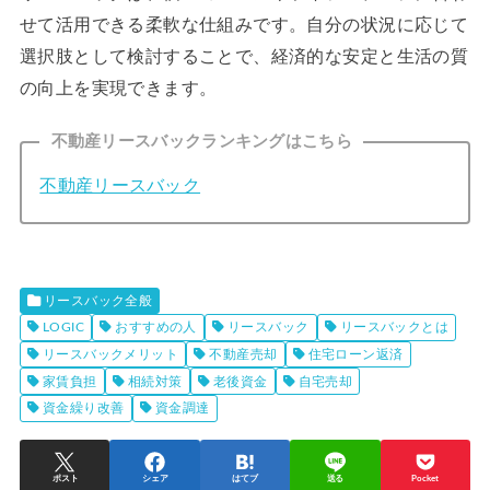
せて活用できる柔軟な仕組みです。自分の状況に応じて
選択肢として検討することで、経済的な安定と生活の質
の向上を実現できます。
不動産リースバックランキングはこちら
不動産リースバック
リースバック全般
LOGIC
おすすめの人
リースバック
リースバックとは
リースバックメリット
不動産売却
住宅ローン返済
家賃負担
相続対策
老後資金
自宅売却
資金繰り改善
資金調達
ポスト
シェア
はてブ
送る
Pocket