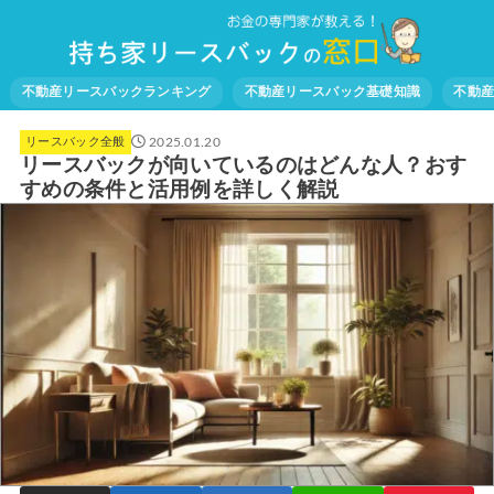
不動産リースバックランキング
不動産リースバック基礎知識
不動
2025.01.20
リースバック全般
リースバックが向いているのはどんな人？おす
すめの条件と活用例を詳しく解説