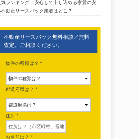
人気ランキング！安心して申し込める家賃の安
い不動産リースバック業者はどこ？
不動産リースバック無料相談／無料
査定。ご相談ください。
物件の種類は？
*
都道府県は？
*
住所
*
お名前は？
*