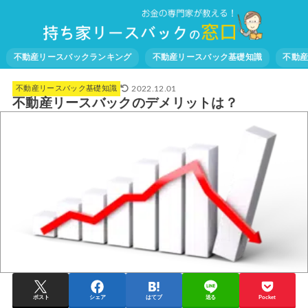
不動産リースバックランキング
不動産リースバック基礎知識
不動
2022.12.01
不動産リースバック基礎知識
不動産リースバックのデメリットは？
ポスト
シェア
はてブ
送る
Pocket