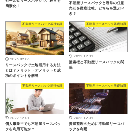
セール＆リースバックで、経営を
不動産リースバックと通常の任意
簡素化！
売却を徹底比較。どちらを選ぶべ
き？
不動産リースバック基礎知識
不動産リースバック基礎知識
2022.12.01
2025.02.06
抵当権と不動産リースバックの関
リースバックで土地活用する方法
係
とは？メリット・デメリットと成
功のポイントを解説
不動産リースバック基礎知識
不動産リースバック基礎知識
2022.12.01
2022.12.01
個人事業主でも不動産リースバッ
資産整理のために不動産リースバ
クを利用可能か？
ックを利用